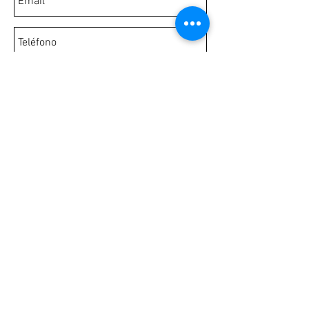
Enviar
© 2008 - Enginyeria, Arquitectura i
Gestions Tècniques SLP